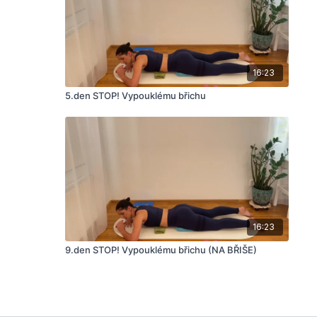
16:23
5.den STOP! Vypouklému břichu
16:23
9.den STOP! Vypouklému břichu (NA BŘIŠE)