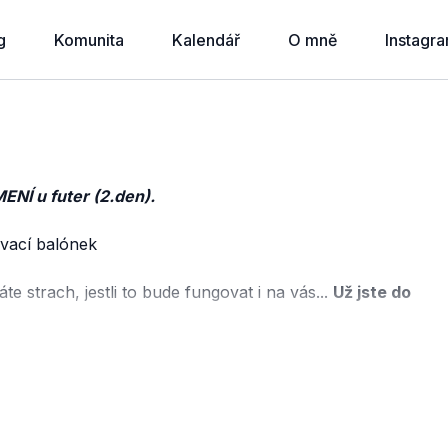
g
Komunita
Kalendář
O mně
Instagr
ENÍ u futer (2.den).
vací balónek
strach, jestli to bude fungovat i na vás...
Už jste do
o procesu.
 cvičení jsou na místě, využijte mě! NA DRUHOU
ž to právě teď děláte. VAŠE TĚLO SE UČÍ! Mozek doslova
o "spojení na žádné pohyby" 🙃