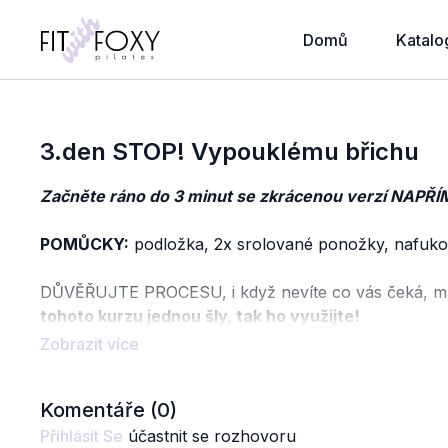
Domů
Katalo
3.den STOP! Vypouklému břichu
Začněte ráno do 3 minut se zkrácenou verzí NAPŘÍM
POMŮCKY:
podložka, 2x srolované ponožky, nafuko
DŮVĚŘUJTE PROCESU, i když nevíte co vás čeká, máte 
tohoto kurzu jednou šly, tak ho využijte!
Oddejte se maximálně teď na 30 dnů, důvěřujte tomut
Nemějte strach, že to děláte špatně, ANO, otázky na
Komentáře (
0
)
STRANU - Nemůžete to udělat v tuto chvíli lépe, ne
pořebuje navázat nová spojení se svaly - pro někoh
Přihlásit Se
účastnit se rozhovoru