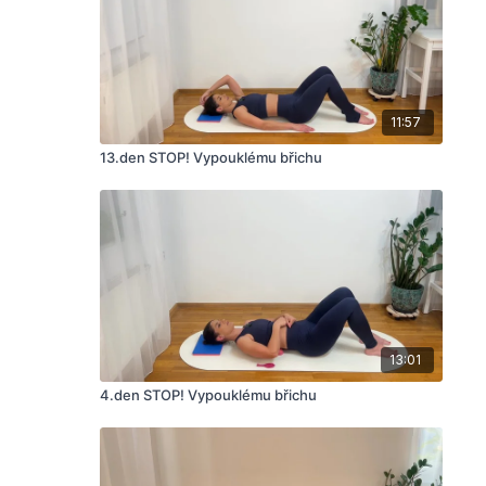
11:57
13.den STOP! Vypouklému břichu
13:01
4.den STOP! Vypouklému břichu