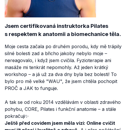
Jsem certifikovaná instruktorka Pilates
s respektem k anatomii a biomechanice těla.
Moje cesta začala po druhém porodu, kdy mě trápily
silné bolesti zad a břicho jakoby nebylo moje –
nereagovalo, i když jsem cvičila. Fyzioterapie ani
masáže mi tenkrát nepomohly. Až jeden krátký
workshop – a já už za dva dny byla bez bolesti! To
bylo pro mě velké "WAU", že jsem chtěla pochopit
PROČ a JAK to funguje.
A tak se od roku 2014 vzdělávám v oblasti zdravého
pohybu, CORE, Pilates i funkční anatomie – a stále
pokračuji✨
Ještě před covidem jsem měla vizi: Online cvičit