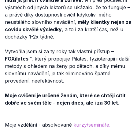
musí jít přeci i kvalitně a zdravě.
A i přes počáteční
výsměch od jiných lektorů se ukázalo, že to funguje –
a právě díky dostupnosti cvičit kdykoliv, mého
neustálého slovního navádění,
měly klientky nejen za
covidu skvělé výsledky
, a to i za kratší čas, než u
docházky 1-2x týdně.
Vytvořila jsem si za ty roky tak vlastní přístup –
FOXilates™
, který propojuje Pilates, fyzioterapii i další
metody s ohledem na ženy po dětech, a díky mému
slovnímu navádění, je tak eliminováno špatné
provedení, neefektivnost.
Moje cvičení je určené ženám, které se chtějí cítit
dobře ve svém těle – nejen dnes, ale i za 30 let.
Moje vzdělání - absolvované
kurzy/semináře.