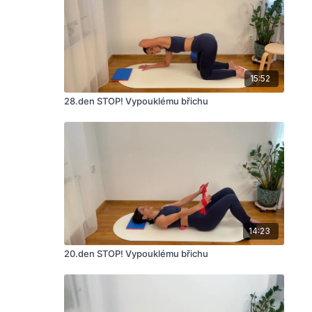
15:52
28.den STOP! Vypouklému břichu
14:23
20.den STOP! Vypouklému břichu