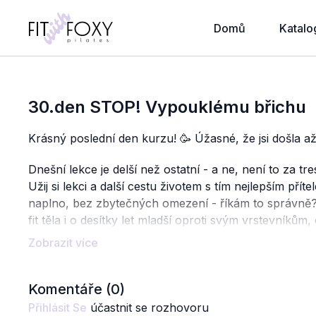
Domů
Katalo
30.den STOP! Vypouklému břichu
Krásný poslední den kurzu! 🥳 Úžasné, že jsi došla a
Dnešní lekce je delší než ostatní - a ne, není to za tre
Užij si lekci a další cestu životem s tím nejlepším přít
naplno, bez zbytečných omezení - říkám to správně? 
fit těla i o desítky let mladší oproti svým vrstevníkům,
Pokud cítíš, že Tvoje CORE ještě potřebuje trénink, 
"nepotřebovala", tak i tak by Tě tento kurz znovu p
Komentáře (
0
)
Dej si ranní minutku u futer :-)
Přihlásit Se
účastnit se rozhovoru