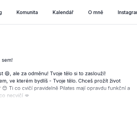
g
Komunita
Kalendář
O mně
Instagr
ž sem!
st 😄, ale za odměnu! Tvoje tělo si to zaslouží!
elem, ve kterém bydlíš - Tvoje tělo. Chceš prožít život
 Ti co cvičí pravidelně Pilates mají opravdu funkční a
 co necvičí 💋
zopakuj si znovu tento 30denní program. I kdyby si jej
osunul.