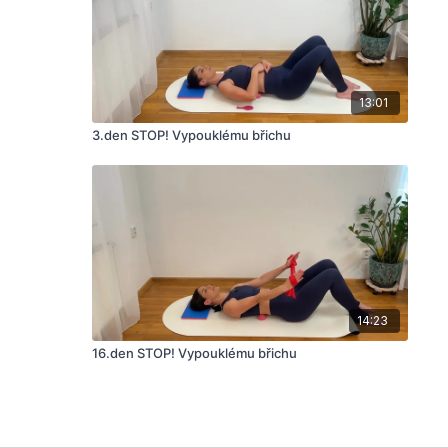
13:01
3.den STOP! Vypouklému břichu
14:23
16.den STOP! Vypouklému břichu