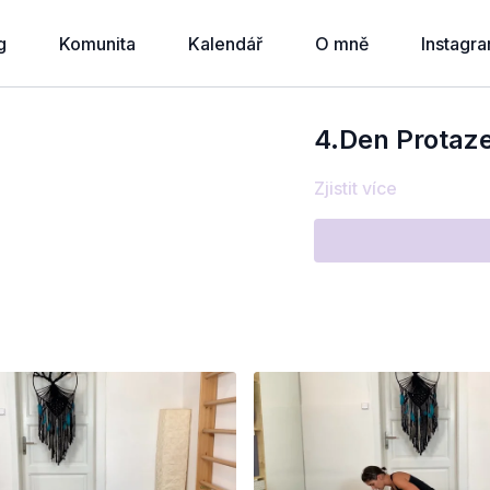
g
Komunita
Kalendář
O mně
Instagr
4.Den Protaze
Zjistit více