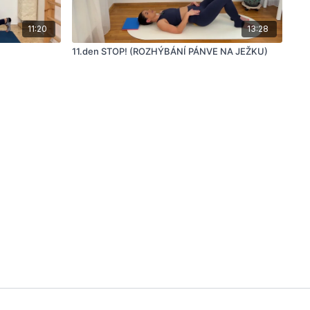
11:20
13:28
11.den STOP! (ROZHÝBÁNÍ PÁNVE NA JEŽKU)