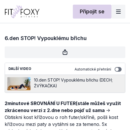
Připojit se
6.den STOP! Vypouklému břichu
DALŠÍ VIDEO
Automatické přehrání
10.den STOP! Vypouklému břichu (DECH;
ŽVÝKAČKA)
2minutové SROVNÁNÍ U FUTER(stále můžeš využít
zkrácenou verzi z 2.dne nebo pojď už sama
->
Obtiskni kost křížovou o roh futer/skříně, pošli kost
křížovou mezi paty a vytáhni se za temeno. 5x