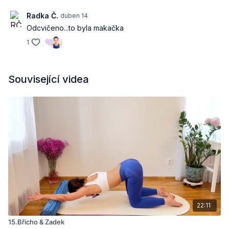
Radka Č.
duben 14
Odcvičeno...to byla makačka
1
Související videa
22:11
15.Břicho & Zadek