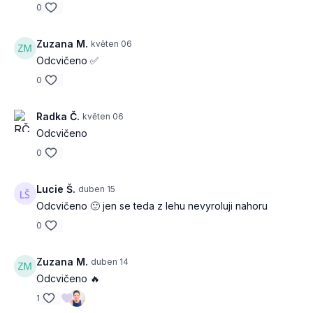
0
Zuzana M.
květen 06
Odcvičeno ✅
0
Radka Č.
květen 06
Odcvičeno
0
Lucie Š.
duben 15
Odcvičeno 🙂 jen se teda z lehu nevyroluji nahoru
0
Zuzana M.
duben 14
Odcvičeno 🔥
1