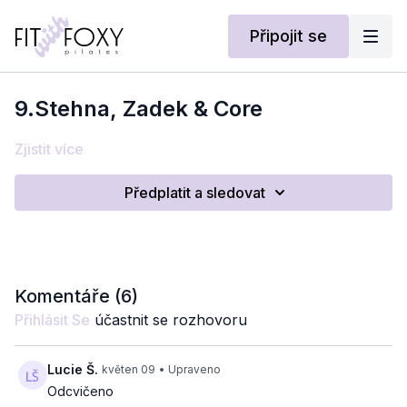
Připojit se
9.Stehna, Zadek & Core
Zjistit více
Předplatit a sledovat
Komentáře (
6
)
Přihlásit Se
účastnit se rozhovoru
Lucie Š.
květen 09
• Upraveno
Odcvičeno