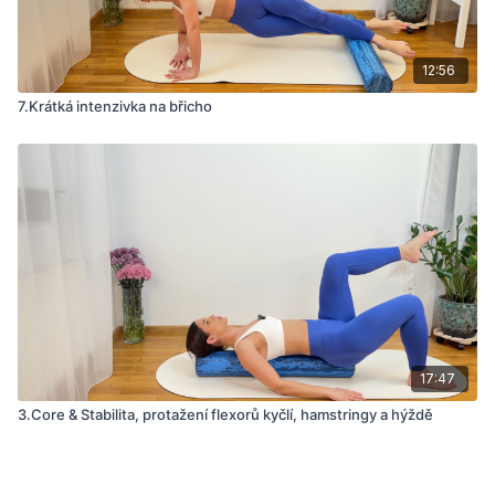
12:56
7.Krátká intenzivka na břicho
17:47
3.Core & Stabilita, protažení flexorů kyčlí, hamstringy a hýždě