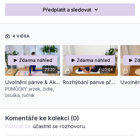
Předplatit a sledovat
4 VIDEA
Zdarma náhled
Zdarma náhled
Zd
23:20
20:04
Uvolnění pánve & Aktivace pánevního dna
Rozhýbání pánve přes ručník & Šlapání Pánví
POMŮCKY: ježek, židle,
osuška, ručník
Komentáře ke kolekci (
0
)
Přihlásit Se
účastnit se rozhovoru