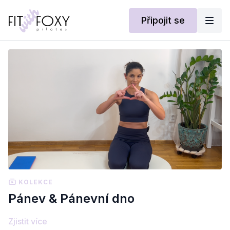
Připojit se
KOLEKCE
Pánev & Pánevní dno
Zjistit více