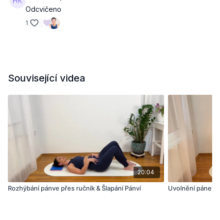
Odcvičeno
1
Související videa
20:04
Rozhýbání pánve přes ručník & Šlapání Pánví
Uvolnění pánevní